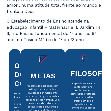
amor”, numa atitude total frente ao mundo e
frente a Deus.
O Estabelecimento de Ensino atende na
Educação Infantil – Maternal I e II, Jardim I e
II; no Ensino fundamental do 1º ano ao 9º
ano; no Ensino Médio do 1º ao 3º ano.
OBJETIVOS
FILOSOFI
DO
METAS
COLÉGIO
Inspirada no lema de
Trabalho de qualidade, com
Santo Agostinho:
dedicação e compromisso,
"Ciência com Amor",
buscando aprimoramento
Formação
como Colégio Católico,
contínuo, diálogo, amizade e
humana
o Bom Conselho
respeito ao ser humano. Com
e
oferece um estilo
esta meta de trabalho a
cristã,
agostiniano de
escola levará o educando a
voltada
entender a Educação
agir com inteligência na
para