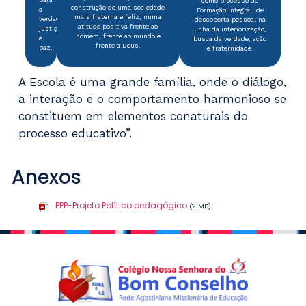
como processo de
construção de uma sociedade
a
Formação Integral, de
mais fraterna e feliz, numa
verdade,
descoberta pessoal na
atitude positiva frente ao
justiça
linha da interiorização,
homem, frente ao mundo e
e
busca da verdade, ação
frente a Deus.
paz.
e fraternidade.
A Escola é uma grande família, onde o diálogo,
a interação e o comportamento harmonioso se
constituem em elementos conaturais do
processo educativo”.
Anexos
PPP-Projeto Político pedagógico
(2 MB)