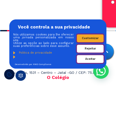
Você controla a sua privacidade
Nós utilizamos cookies para lhe oferecer
uma jornada personalizada em nosso
Customizar
site.
Utilize as opçõe ao lado para configurar
suas preferências sobre esse assunto.
Rejeitar
Politica de privacidade
Aceitar
Desenvolvido por RMD Compliance
Av. Goiás, 1531 – Centro – Jataí -GO / CEP: 75.800-12
O Colégio
Quem Somos
Regimento Escolar
Proposta Pedagógica
Irmãs Agostinianas
Pastoral
Equipe Docente