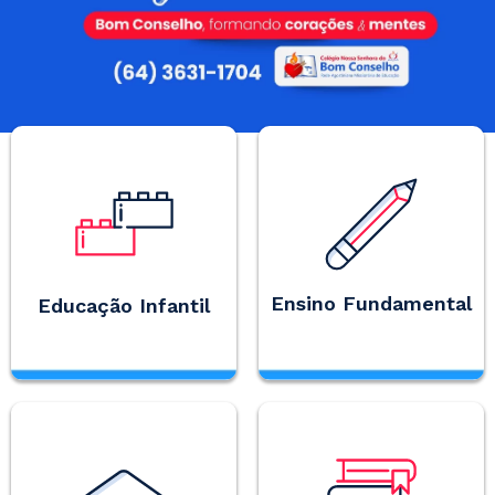
Ensino Fundamental
Educação Infantil
Para um aprendizado
significativo, utilizamos
Aqui, os alunos se
metodologias ativas que
desenvolvem de maneira
contribuem para o