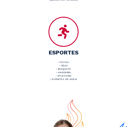
ESPORTES
› FUTSAL
› VÔLEI
› BASQUETE
› HANDEBOL
› ATLETISMO
› ESPORTES DE AREIA