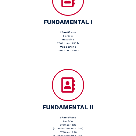
FUNDAMENTAL I
1ª ao 5ª ano
Horário:
Matutino
07:00 h às 11:30 h
Vespertino
13:00 h às 17:30 h
FUNDAMENTAL II
6ª ao 9ª ano
Horário:
07:00 às 11:30
(quando tiver 05 aulas)
07:00 às 12:20
(quando tiver 06 aulas)